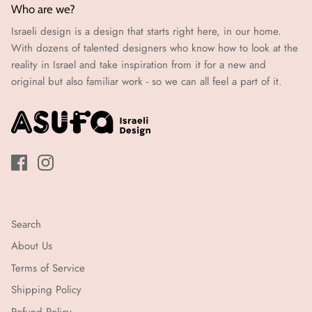
(עד
21
Who are we?
(עד
21
מי
Israeli design is a design that starts right here, in our home.
דה
ימי
21
With dozens of talented designers who know how to look at the
עבודה)
reality in Israel and take inspiration from it for a new and
ימי
original but also familiar work - so we can all feel a part of it.
עבודה)
Search
About Us
Terms of Service
Shipping Policy
Refund Policy