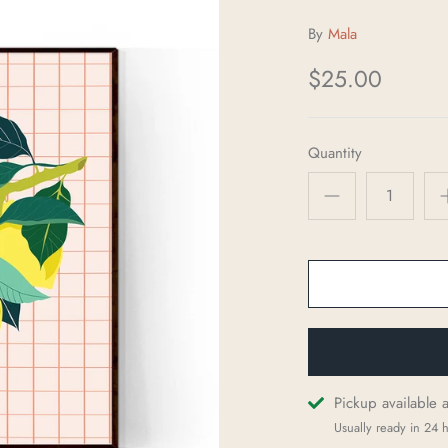
By
Mala
$25.00
Quantity
Pickup available 
Usually ready in 24 