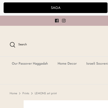
Skip
SAGA
to
content
Search
Our Passover Haggadah
Home Decor
Israeli Souven
Home
Prints
LEMONS art print