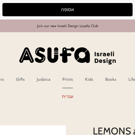
אסופה
Join our new Israeli Design Loyalty Club
irs
Gifts
Judaica
Prints
Kids
Books
Lif
עברית
LEMONS ar