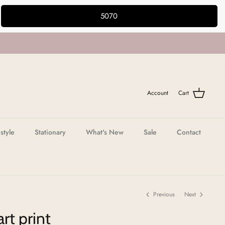
5070
Account
Cart
estyle
Stationary
What's New
Sale
Contact
Previous
Next
t print