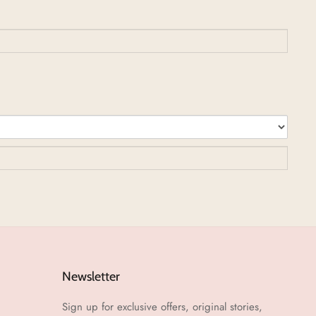
איי.4
(עד
21
ימי
בודה)
Quanti
of
מסגור
עץ
אורן
A4
|
עד
21
ימי
Newsletter
עבודה
Sign up for exclusive offers, original stories,