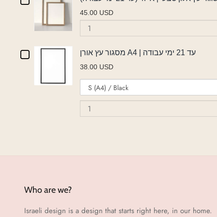
Checkbox
|
איי.4
45.00 USD
איי.4
for
Quantity
(עד
(עד
מסגור
of
21
21
מסגור
ימי
Checkbox
עץ
מסגור עץ אורן A4 | עד 21 ימי עבודה
עץ
עבודה)
ימי
38.00 USD
for
אלון
אלון
Variant
עבודה)
טבעי
מסגור
טבעי
selector
|
for
איי.4
עץ
|
מסגור
(עד
אורן
עץ
איי.4
21
אורן
ימי
A4
(עד
A4
עבודה)
|
|
21
עד
עד
ימי
21
Who are we?
ימי
21
עבודה)
עבודה
Israeli design is a design that starts right here, in our home.