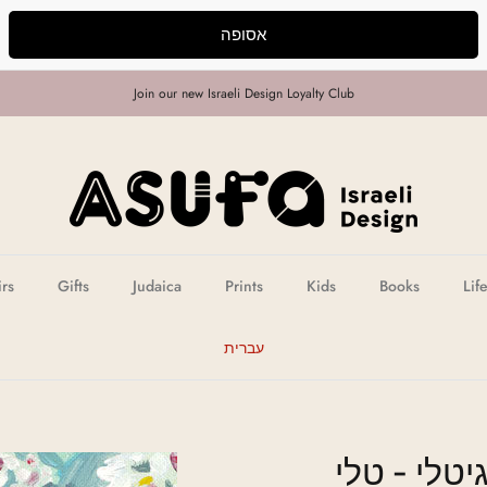
אסופה
Join our new Israeli Design Loyalty Club
irs
Gifts
Judaica
Prints
Kids
Books
Lif
עברית
טלי - טלי