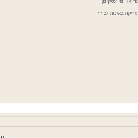
ים)
-העבודות של טלי הן הדפסים דיגטליים באיכות מעולה מסריקה באיכות גבוהה
מסגו