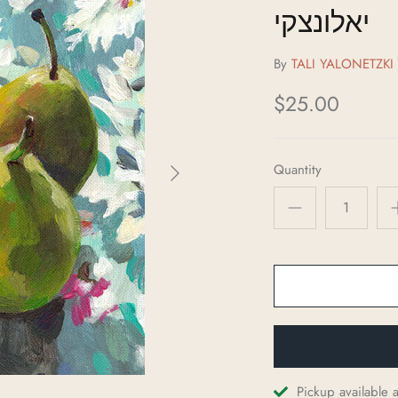
יאלונצקי
By
TALI YALONETZKI
$25.00
Quantity
Pickup available 